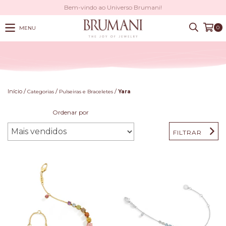
Bem-vindo ao Universo Brumani!
0
MENU
/
/
/
Início
Categorias
Pulseiras e Braceletes
Yara
Ordenar por
FILTRAR